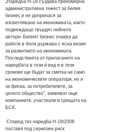
„Наредба Н-18 създава прекомерна 
административна тежест за белия 
бизнес и не допринася за 
изсветляване на икономиката, както 
подвеждащо твърдят нейните 
автори. Белият бизнес очаква да 
работи в бяла държава с ясна визия 
за развитието на икономиката. 
Последствията от прилагането на 
наредбата в този ѝ вид и в тези 
срокове ще бъдат за сметка не само 
на икономическите оператори, но и 
за фиска, за потребителите, за 
цялото общество”, заявяват още 
компаниите, участвали в срещата на 
БСК. 
 Според тях наредба Н-18/2006 
поставя под сериозен риск 