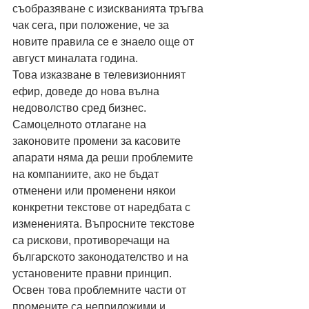
съобразяване с изискванията тръгва 
чак сега, при положение, че за 
новите правила се е знаело още от 
август миналата година.
Това изказване в телевизионният 
ефир, доведе до нова вълна 
недоволство сред бизнес. 
Самоцелното отлагане на 
законовите промени за касовите 
апарати няма да реши проблемите 
на компаниите, ако не бъдат 
отменени или променени някои 
конкретни текстове от наредбата с 
измененията. Въпросните текстове 
са рискови, противоречащи на 
българското законодателство и на 
установените правни принцип. 
Освен това проблемните части от 
промените са неприложими и 