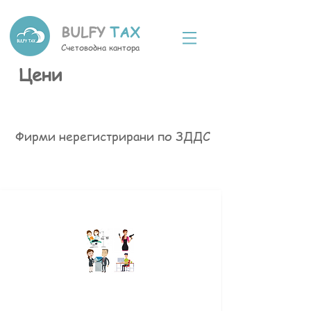
BULFY
TAX
Счетоводна кантора
Цени
Фирми нерегистрирани по ЗДДС